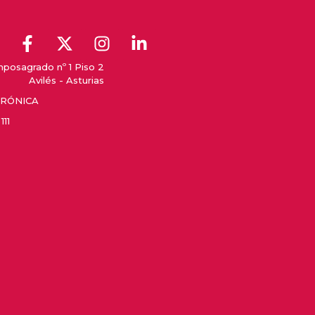
posagrado nº 1 Piso 2
Avilés - Asturias
TRÓNICA
111