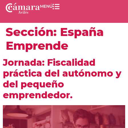
MENÚ
Sección:
España
Emprende
Jornada: Fiscalidad
práctica del autónomo y
del pequeño
emprendedor.