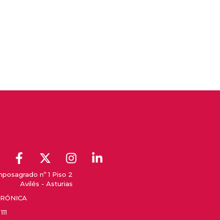
posagrado nº 1 Piso 2
Avilés - Asturias
TRÓNICA
111