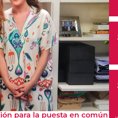
ución para la puesta en común
V