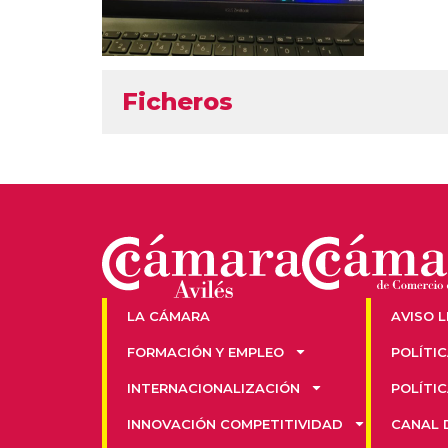
Ficheros
LA CÁMARA
AVISO 
FORMACIÓN Y EMPLEO
POLÍTI
INTERNACIONALIZACIÓN
POLÍTI
INNOVACIÓN COMPETITIVIDAD
CANAL 