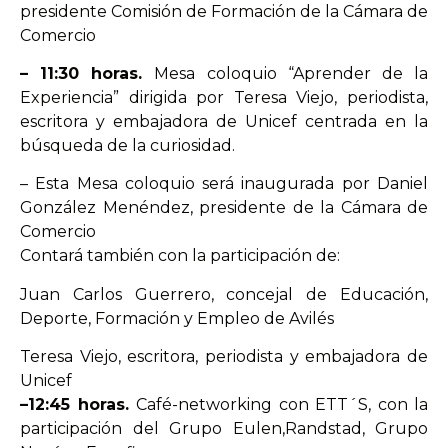
presidente Comisión de Formación de la Cámara de
Comercio
–
11:30
horas.
Mesa coloquio
“
Aprender de la
Experiencia
”
d
irigida por
Teresa Viejo
, p
eriodista,
escritora y embajadora de Unicef centrada en la
búsqueda de la curiosidad
.
–
Esta
Mesa coloquio
será inaugurada
por
Daniel
González Menéndez
, presidente de la Cámara de
Comercio
Contará también con la participación de:
Juan Carlos Guerrero
, concejal de Educación,
Deporte, Formación y Empleo de Avilés
Tere
sa Viejo,
escritora, periodista y embajadora de
Unicef
–
12:45
horas.
Café
-n
etworking con ETT´S
, con la
participación del
Grupo Eulen
,
Randstad
,
Grupo