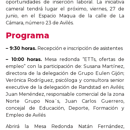
oportunidades de inserción laboral
. La iniciativa
cameral tendrá lugar
el próximo,
viernes,
27 de
junio
,
en el
Espacio Maqua
de la calle de La
Cámara
, número 23
de Avilés
.
Programa
–
9:30
h
oras
.
Recepción e inscripción de asistentes
–
10:00
horas
.
Mesa redonda
“
ETT
s,
ofertas de
empleo
”
con la participación de:
Susana Martínez
,
d
irectora
de
la delegación de Grupo Eulen Gijón
;
Verónica Rodríguez
, p
sicóloga y
c
onsultora
s
enior
e
xecutive
de
la delegación de Randstad en Avilés
;
Juan Menéndez
, r
esponsable comercial
de
la
zona
Norte Grupo Noa´s
,
Juan Carlos Guerrero
,
c
oncejal de Educación, Deporte, Formación y
Empleo d
e Avilés
Abrirá la Mesa Redonda
Natán Fernández
,