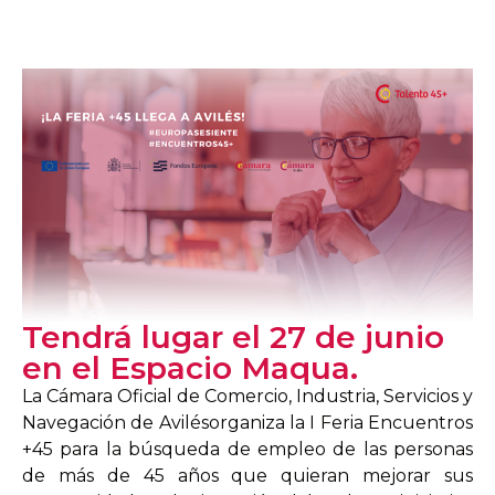
Tendrá lugar el 27 de junio
en el Espacio Maqua.
La
Cámara Oficial de Comercio, Industria, Servicios y
Navegación de Avilés
organiza
la
I Feria Encuentros
+45 para la búsqueda de empleo
de
las personas
de más de 45 años que quieran
mejorar
s
us